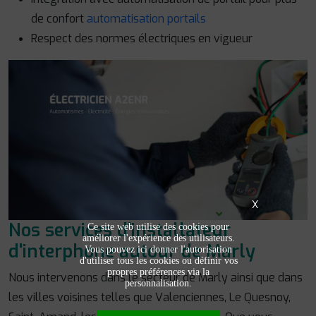
de confort
automatisation portails
Respect des normes électriques en vigueur
X
Nos services d’installateur
Ce site web utilise des cookies pour
améliorer l'expérience des utilisateurs.
d'interphone autour de Marly
Vous pouvez ici donner l'autorisation
d'utiliser tous les cookies ou définir vos
propres préférences via la
Nous intervenons dans le secteur de Marly ainsi que dans
personnalisation.
les villes voisines telles que Valenciennes, Le Quesnoy,