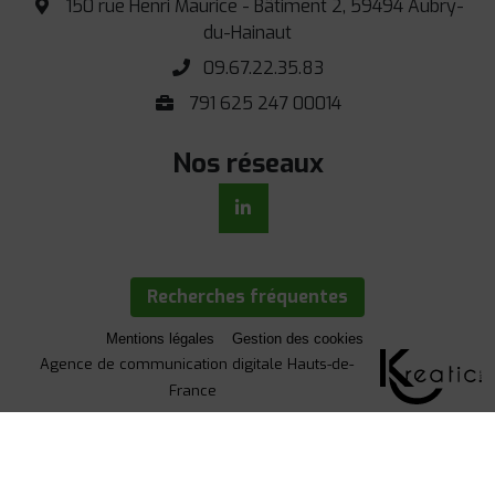
150 rue Henri Maurice - Bâtiment 2, 59494 Aubry-
du-Hainaut
09.67.22.35.83
791 625 247 00014
Nos réseaux
Recherches fréquentes
Mentions légales
Gestion des cookies
Agence de communication digitale Hauts-de-
France