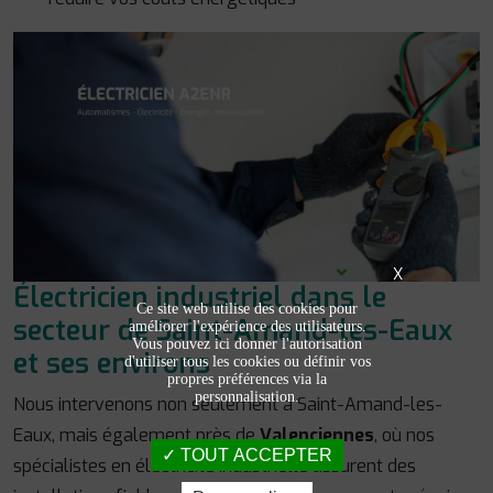
X
Électricien industriel dans le
Ce site web utilise des cookies pour
secteur de Saint-Amand-les-Eaux
améliorer l'expérience des utilisateurs.
Vous pouvez ici donner l'autorisation
et ses environs
d'utiliser tous les cookies ou définir vos
propres préférences via la
personnalisation.
Nous intervenons non seulement à Saint-Amand-les-
Eaux, mais également près de
Valenciennes
, où nos
TOUT ACCEPTER
spécialistes en électricité industrielle assurent des