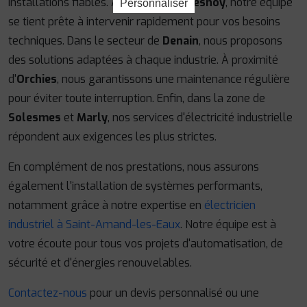
installations fiables. Autour de
Le Quesnoy
, notre équipe
Personnaliser
se tient prête à intervenir rapidement pour vos besoins
techniques. Dans le secteur de
Denain
, nous proposons
des solutions adaptées à chaque industrie. À proximité
d'
Orchies
, nous garantissons une maintenance régulière
pour éviter toute interruption. Enfin, dans la zone de
Solesmes
et
Marly
, nos services d'électricité industrielle
répondent aux exigences les plus strictes.
En complément de nos prestations, nous assurons
également l'installation de systèmes performants,
notamment grâce à notre expertise en
électricien
industriel à Saint-Amand-les-Eaux
. Notre équipe est à
votre écoute pour tous vos projets d'automatisation, de
sécurité et d'énergies renouvelables.
Contactez-nous
pour un devis personnalisé ou une