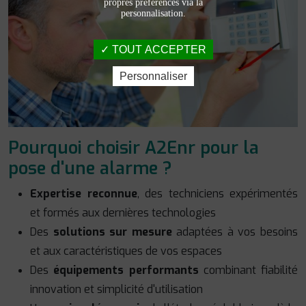
propres préférences via la
personnalisation.
TOUT ACCEPTER
Personnaliser
Pourquoi choisir A2Enr pour la
pose d'une alarme ?
Expertise reconnue
, des techniciens expérimentés
et formés aux dernières technologies
Des
solutions sur mesure
adaptées à vos besoins
et aux caractéristiques de vos espaces
Des
équipements performants
combinant fiabilité
innovation et simplicité d'utilisation