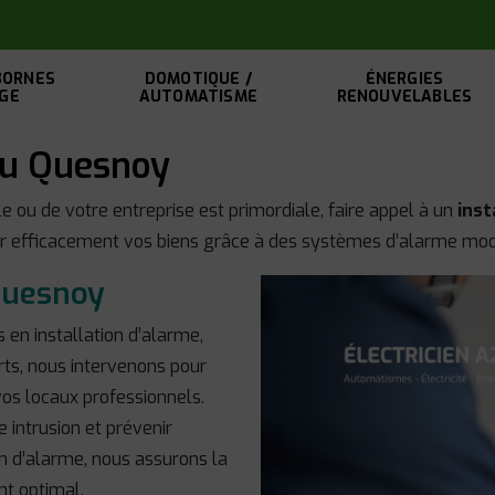
BORNES
DOMOTIQUE /
ÉNERGIES
GE
AUTOMATISME
RENOUVELABLES
 au Quesnoy
e ou de votre entreprise est primordiale, faire appel à un
inst
 efficacement vos biens grâce à des systèmes d’alarme mode
 Quesnoy
en installation d’alarme,
erts, nous intervenons pour
 vos locaux professionnels.
 intrusion et prévenir
on d’alarme, nous assurons la
nt optimal.