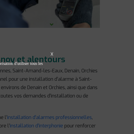
X
snoy et alentours
isation d'utiliser tous les
ennes, Saint-Amand-les-Eaux, Denain, Orchies
nel pour une installation d’alarme à Saint-
nvirons de Denain et Orchies, ainsi que dans
 toutes vos demandes d’installation ou de
e l’
installation d’alarmes professionnelles
,
re l’
installation d’interphonie
pour renforcer