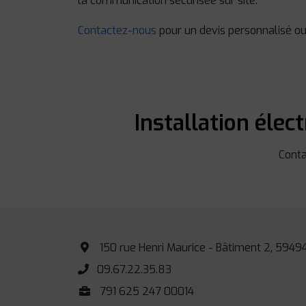
la communication sécurisée sur site.
Contactez-nous
pour un devis personnalisé ou 
Installation élec
Conta
150 rue Henri Maurice - Bâtiment 2, 594
09.67.22.35.83
791 625 247 00014