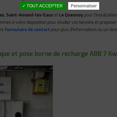
TOUT ACCEPTER
Personnaliser
es, Saint-Amand-les-Eaux
et
Le Quesnoy
pour l'installati
sommes à votre disposition pour étudier vos besoins et proposer
tre
formulaire de contact
pour plus d'informations ou un devi
que et pose borne de recharge ABB 7 K