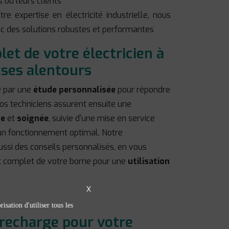
 ou leurs clients
re expertise en électricité industrielle, nous
ec des solutions robustes et performantes
et de votre électricien à
 ses alentours
e par une
étude personnalisée
pour répondre
os techniciens assurent ensuite une
de
et
soignée
, suivie d'une mise en service
un fonctionnement optimal. Notre
si des conseils personnalisés, en vous
t complet de votre borne pour une
utilisation
X
isation d'utiliser tous les
 recharge pour votre