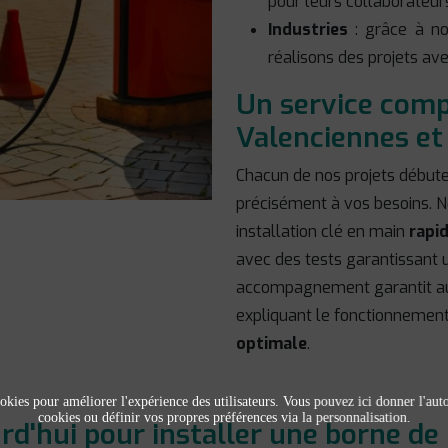
pour leurs collaborateurs
Industries
: grâce à not
réalisons des projets av
Un service compl
Valenciennes et
Chacun de nos projets début
précisément à vos besoins. N
installation clé en main
rapi
avec des tests garantissant 
accompagnement garantit aus
expliquant le fonctionnemen
optimale
.
okies pour améliorer l'expérience des utilisateurs. Vous pouvez ici donner l'autor
cookies ou définir vos propres préférences via la personnalisation.
d'hui pour installer une borne de