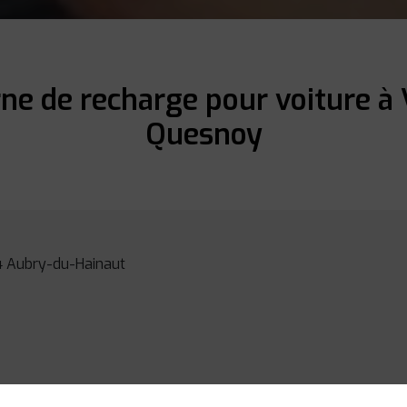
rne de recharge pour voiture à
Quesnoy
94 Aubry-du-Hainaut