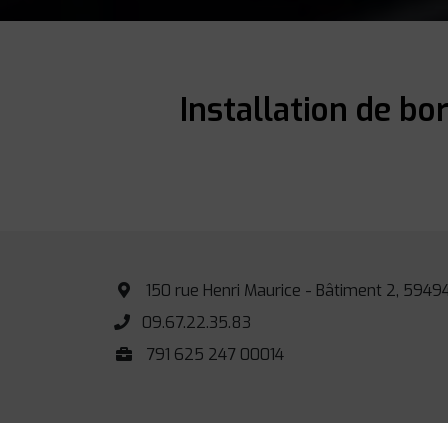
Installation de bo
150 rue Henri Maurice - Bâtiment 2, 594
09.67.22.35.83
791 625 247 00014