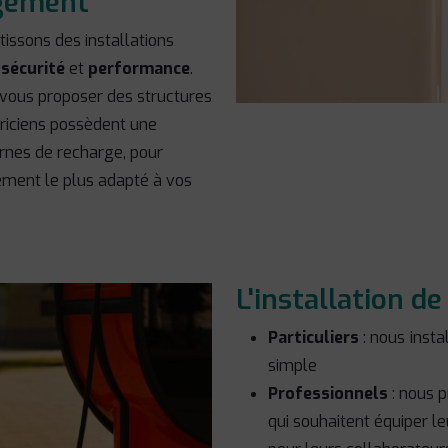
rgement
tissons des installations
t
sécurité
et
performance
.
à vous proposer des structures
triciens possèdent une
rnes de recharge, pour
pement le plus adapté à vos
L'installation d
Particuliers
: nous inst
simple
Professionnels
: nous p
qui souhaitent équiper l