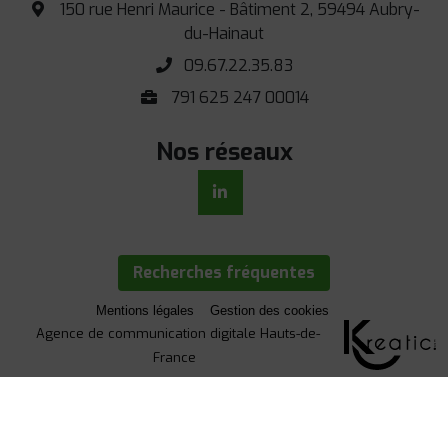
150 rue Henri Maurice - Bâtiment 2, 59494 Aubry-
du-Hainaut
09.67.22.35.83
791 625 247 00014
Nos réseaux
Recherches fréquentes
Mentions légales
Gestion des cookies
Agence de communication digitale Hauts-de-
France