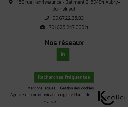
150 rue Henri Maurice - Bâtiment 2, 59494 Aubry-
du-Hainaut
09.67.22.35.83
791 625 247 00014
Nos réseaux
Recherches fréquentes
Mentions légales
Gestion des cookies
Agence de communication digitale Hauts-de-
France