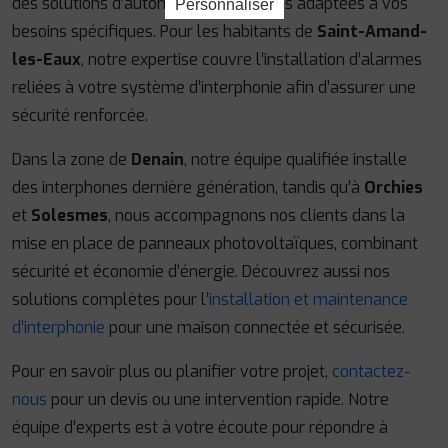
des solutions d’automatisation portails adaptées à vos
Personnaliser
besoins spécifiques. Pour les habitants de
Saint-Amand-
les-Eaux
, notre expertise couvre l’installation d’alarmes
reliées à votre système d’interphonie afin d’assurer une
sécurité renforcée.
Dans la zone de
Denain
, notre équipe qualifiée installe
des interphones dernière génération, tandis qu’à
Orchies
et
Solesmes
, nous accompagnons nos clients dans la
mise en place de panneaux photovoltaïques, combinant
sécurité et économie d’énergie. Découvrez aussi nos
solutions complètes pour l’
installation et maintenance
d’interphonie
pour une maison connectée et sécurisée.
Pour en savoir plus ou planifier votre projet,
contactez-
nous
pour un devis ou une intervention rapide. Notre
équipe d’experts est à votre écoute pour répondre à