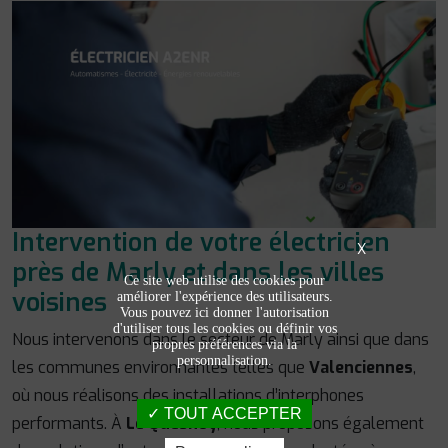
Intervention de votre électricien
X
près de Marly et dans les villes
Ce site web utilise des cookies pour
voisines
améliorer l'expérience des utilisateurs.
Vous pouvez ici donner l'autorisation
d'utiliser tous les cookies ou définir vos
Nous intervenons dans le secteur de Marly ainsi que dans
propres préférences via la
personnalisation.
les communes environnantes telles que
Valenciennes
,
où nous réalisons des installations d’interphones
TOUT ACCEPTER
performants. À
Le Quesnoy
, nous proposons également